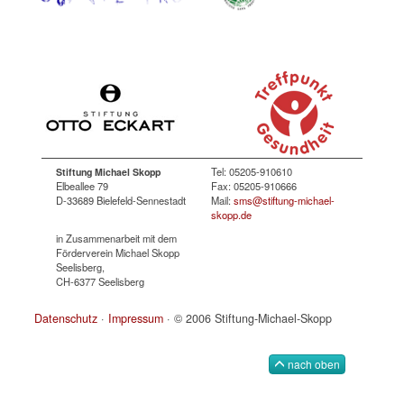
Tel: 05205-910610
Stiftung Michael Skopp
Elbeallee 79
Fax: 05205-910666
D-33689 Bielefeld-Sennestadt
Mail:
sms@stiftung-michael-
skopp.de
in Zusammenarbeit mit dem
Förderverein Michael Skopp
Seelisberg,
CH-6377 Seelisberg
Datenschutz
·
Impressum
· © 2006 Stiftung-Michael-Skopp
nach oben