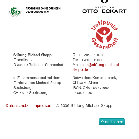
Tel: 05205-910610
Stiftung Michael Skopp
Elbeallee 79
Fax: 05205-910666
D-33689 Bielefeld-Sennestadt
Mail:
sms@stiftung-michael-
skopp.de
in Zusammenarbeit mit dem
Nidwaldner Kantonalbank,
Förderverein Michael Skopp
CH-6370 Stans
Seelisberg,
IBAN: CH61 00779000
CH-6377 Seelisberg
248620100
Datenschutz
·
Impressum
· © 2006 Stiftung-Michael-Skopp
nach oben