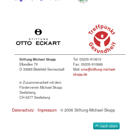
Tel: 05205-910610
Stiftung Michael Skopp
Elbeallee 79
Fax: 05205-910666
D-33689 Bielefeld-Sennestadt
Mail:
sms@stiftung-michael-
skopp.de
in Zusammenarbeit mit dem
Förderverein Michael Skopp
Seelisberg,
CH-6377 Seelisberg
Datenschutz
·
Impressum
· © 2006 Stiftung-Michael-Skopp
nach oben