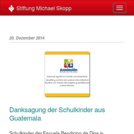
Toggle
navigat
20. Dezember 2014
Danksagung der Schulkinder aus
Guatemala
Schulkinder der Escuela Bendicion de Dios in