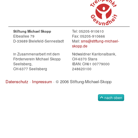
Tel: 05205-910610
Stiftung Michael Skopp
Elbeallee 79
Fax: 05205-910666
D-33689 Bielefeld-Sennestadt
Mail:
sms@stiftung-michael-
skopp.de
in Zusammenarbeit mit dem
Nidwaldner Kantonalbank,
Förderverein Michael Skopp
CH-6370 Stans
Seelisberg,
IBAN: CH61 00779000
CH-6377 Seelisberg
248620100
Datenschutz
·
Impressum
· © 2006 Stiftung-Michael-Skopp
nach oben