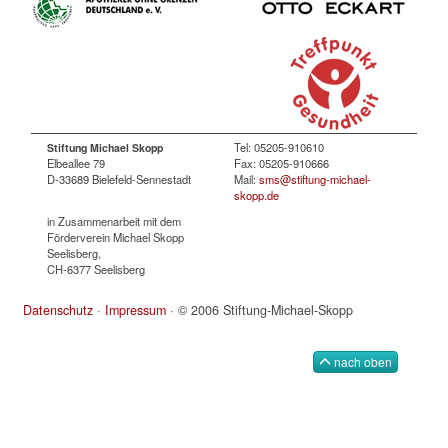
Tel: 05205-910610
Stiftung Michael Skopp
Elbeallee 79
Fax: 05205-910666
D-33689 Bielefeld-Sennestadt
Mail:
sms@stiftung-michael-
skopp.de
in Zusammenarbeit mit dem
Förderverein Michael Skopp
Seelisberg,
CH-6377 Seelisberg
Datenschutz
·
Impressum
· © 2006 Stiftung-Michael-Skopp
nach oben