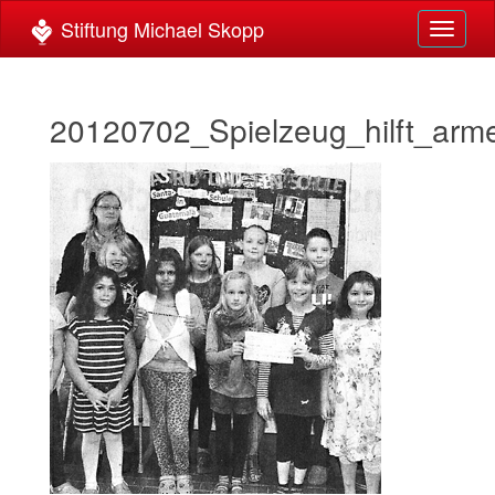
Toggle
navigat
20120702_Spielzeug_hilft_ar